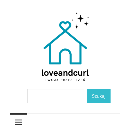
Skip
to
content
Twoja
Loveandcurl
Szukaj
przestrzeń
Szukaj