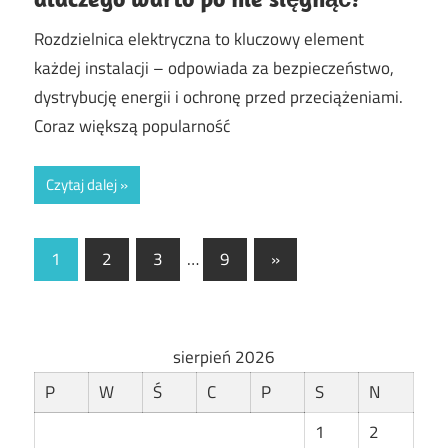
Rozdzielnica elektryczna to kluczowy element
każdej instalacji – odpowiada za bezpieczeństwo,
dystrybucję energii i ochronę przed przeciążeniami.
Coraz większą popularność
Czytaj dalej
Stronicowanie
Next
1
2
3
…
9
»
Posts
wpisów
sierpień 2026
P
W
Ś
C
P
S
N
1
2