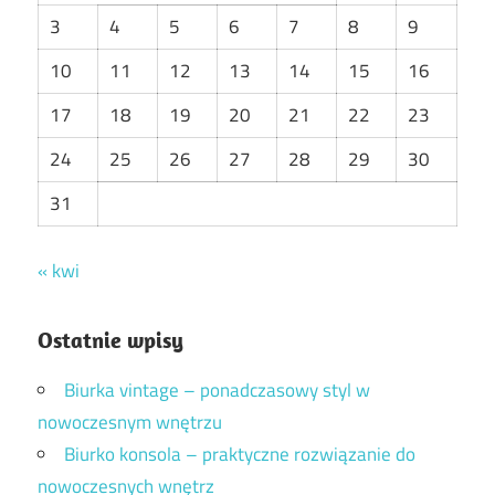
3
4
5
6
7
8
9
10
11
12
13
14
15
16
17
18
19
20
21
22
23
24
25
26
27
28
29
30
31
« kwi
Ostatnie wpisy
Biurka vintage – ponadczasowy styl w
nowoczesnym wnętrzu
Biurko konsola – praktyczne rozwiązanie do
nowoczesnych wnętrz