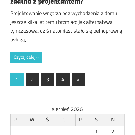
zdalna z projektantem?
Projektowanie wnętrza bez wychodzenia z domu
jeszcze kilka lat temu brzmiało jak alternatywa
tymczasowa, dziś natomiast stało się pełnoprawną
usługą,
Czytaj dalej
Stronicowanie
Next
1
2
3
4
»
Posts
wpisów
sierpień 2026
P
W
Ś
C
P
S
N
1
2