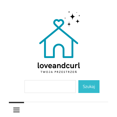
Skip
to
content
Twoja
Loveandcurl
Szukaj
przestrzeń
Szukaj