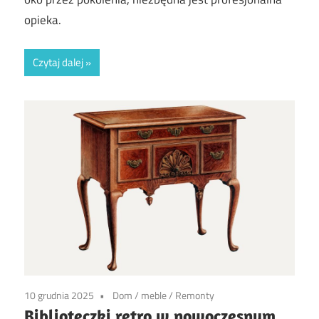
opieka.
Czytaj dalej
10 grudnia 2025
Dom
/
meble
/
Remonty
Biblioteczki retro w nowoczesnym