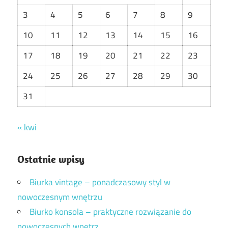
3
4
5
6
7
8
9
10
11
12
13
14
15
16
17
18
19
20
21
22
23
24
25
26
27
28
29
30
31
« kwi
Ostatnie wpisy
Biurka vintage – ponadczasowy styl w
nowoczesnym wnętrzu
Biurko konsola – praktyczne rozwiązanie do
nowoczesnych wnętrz