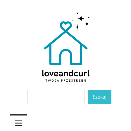
Skip
to
content
Twoja
Loveandcurl
Szukaj
przestrzeń
Szukaj