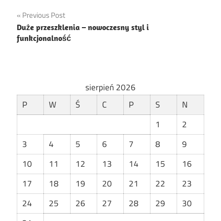
Nawigacja
Previous Post
Duże przeszklenia – nowoczesny styl i
wpisu
funkcjonalność
sierpień 2026
P
W
Ś
C
P
S
N
1
2
3
4
5
6
7
8
9
10
11
12
13
14
15
16
17
18
19
20
21
22
23
24
25
26
27
28
29
30