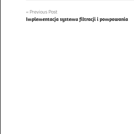
Nawigacja
Previous Post
Implementacja systemu filtracji i pompowania
wpisu