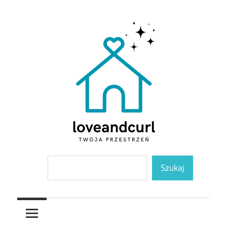
Skip
to
content
Twoja
Loveandcurl
Szukaj
przestrzeń
Szukaj