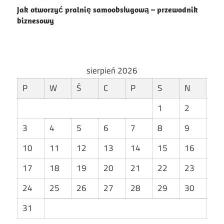
Nawigacja
Jak otworzyć pralnię samoobsługową – przewodnik
wpisu
biznesowy
sierpień 2026
P
W
Ś
C
P
S
N
1
2
3
4
5
6
7
8
9
10
11
12
13
14
15
16
17
18
19
20
21
22
23
24
25
26
27
28
29
30
31