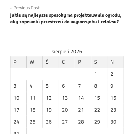
Nawigacja
Previous Post
Jakie są najlepsze sposoby na projektowanie ogrodu,
wpisu
aby zapewnić przestrzeń do wypoczynku i relaksu?
sierpień 2026
P
W
Ś
C
P
S
N
1
2
3
4
5
6
7
8
9
10
11
12
13
14
15
16
17
18
19
20
21
22
23
24
25
26
27
28
29
30
31