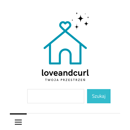
Skip
to
content
Twoja
Loveandcurl
Szukaj
przestrzeń
Szukaj