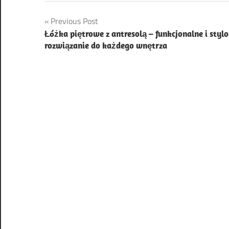
Nawigacja
Previous Post
Łóżka piętrowe z antresolą – funkcjonalne i styl
wpisu
rozwiązanie do każdego wnętrza