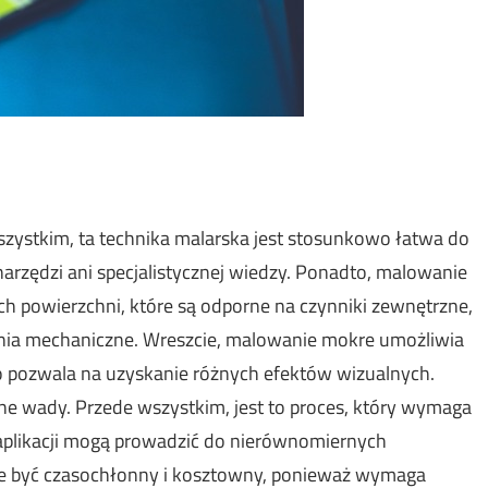
wszystkim, ta technika malarska jest stosunkowo łatwa do
rzędzi ani specjalistycznej wiedzy. Ponadto, malowanie
ch powierzchni, które są odporne na czynniki zewnętrzne,
zenia mechaniczne. Wreszcie, malowanie mokre umożliwia
co pozwala na uzyskanie różnych efektów wizualnych.
e wady. Przede wszystkim, jest to proces, który wymaga
s aplikacji mogą prowadzić do nierównomiernych
że być czasochłonny i kosztowny, ponieważ wymaga