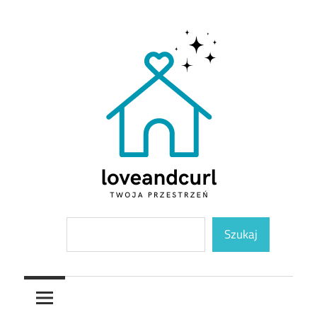
Skip
to
content
Twoja
Loveandcurl
Szukaj
przestrzeń
Szukaj