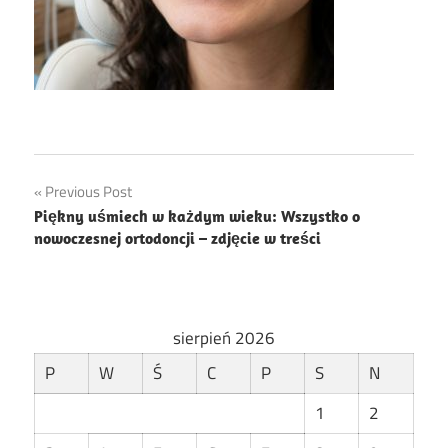
Nawigacja
Previous Post
Piękny uśmiech w każdym wieku: Wszystko o
wpisu
nowoczesnej ortodoncji – zdjęcie w treści
sierpień 2026
P
W
Ś
C
P
S
N
1
2