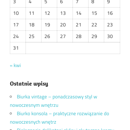
3
4
5
6
7
8
9
10
11
12
13
14
15
16
17
18
19
20
21
22
23
24
25
26
27
28
29
30
31
« kwi
Ostatnie wpisy
Biurka vintage – ponadczasowy styl w
nowoczesnym wnętrzu
Biurko konsola – praktyczne rozwiązanie do
nowoczesnych wnętrz