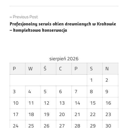
Nawigacja
Previous Post
Profesjonalny serwis okien drewnianych w Krakowie
wpisu
– kompleksowa konserwacja
sierpień 2026
P
W
Ś
C
P
S
N
1
2
3
4
5
6
7
8
9
10
11
12
13
14
15
16
17
18
19
20
21
22
23
24
25
26
27
28
29
30