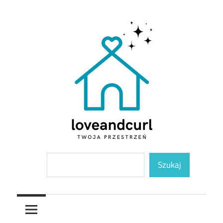
Skip
to
content
Twoja
Loveandcurl
Szukaj
przestrzeń
Szukaj