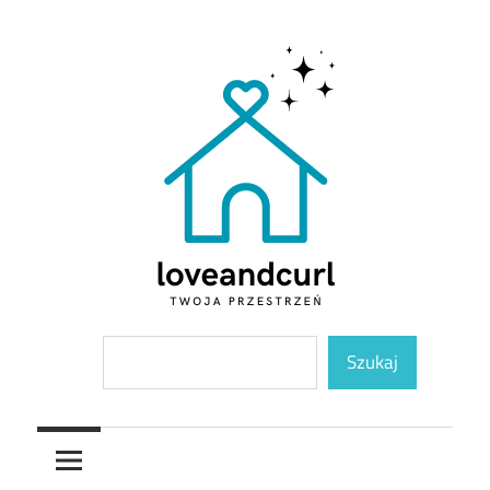
Skip
to
content
Twoja
Loveandcurl
Szukaj
przestrzeń
Szukaj