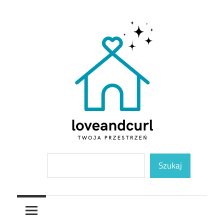
Skip
to
content
Twoja
Loveandcurl
Szukaj
przestrzeń
Szukaj