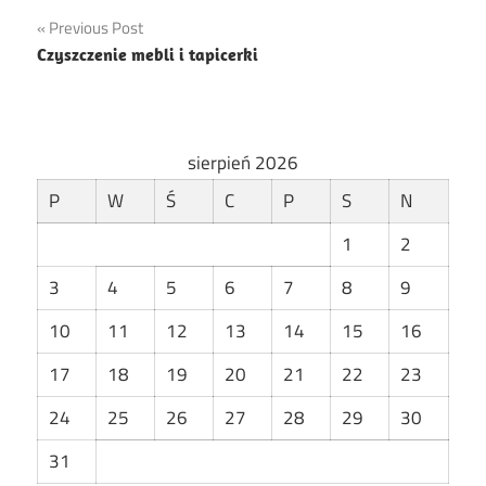
Nawigacja
Previous Post
Czyszczenie mebli i tapicerki
wpisu
sierpień 2026
P
W
Ś
C
P
S
N
1
2
3
4
5
6
7
8
9
10
11
12
13
14
15
16
17
18
19
20
21
22
23
24
25
26
27
28
29
30
31