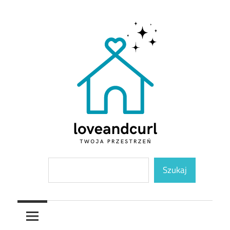
Skip
to
content
Twoja
Loveandcurl
Szukaj
przestrzeń
Szukaj