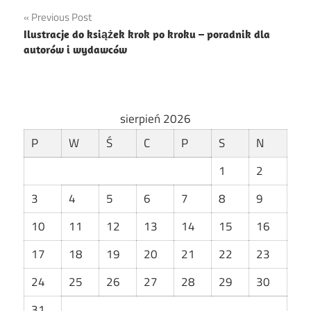
Nawigacja
Previous Post
Ilustracje do książek krok po kroku – poradnik dla
wpisu
autorów i wydawców
sierpień 2026
P
W
Ś
C
P
S
N
1
2
3
4
5
6
7
8
9
10
11
12
13
14
15
16
17
18
19
20
21
22
23
24
25
26
27
28
29
30
31