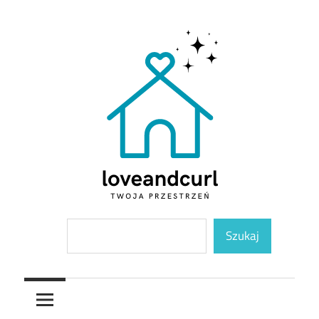
Skip
to
content
Twoja
Loveandcurl
Szukaj
przestrzeń
Szukaj