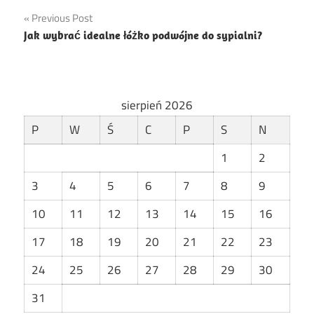
Nawigacja
Previous Post
Jak wybrać idealne łóżko podwójne do sypialni?
wpisu
sierpień 2026
P
W
Ś
C
P
S
N
1
2
3
4
5
6
7
8
9
10
11
12
13
14
15
16
17
18
19
20
21
22
23
24
25
26
27
28
29
30
31