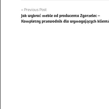
Nawigacja
Previous Post
Jak wybrać meble od producenta Zgorzelec –
wpisu
Kompletny przewodnik dla wymagających klien