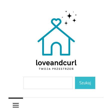
Skip
to
content
Twoja
Loveandcurl
Szukaj
przestrzeń
Szukaj