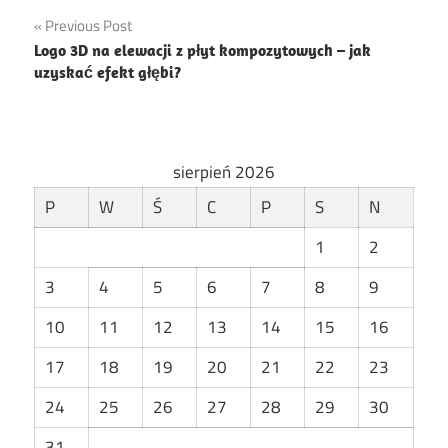
Nawigacja
Previous Post
Logo 3D na elewacji z płyt kompozytowych – jak
wpisu
uzyskać efekt głębi?
sierpień 2026
P
W
Ś
C
P
S
N
1
2
3
4
5
6
7
8
9
10
11
12
13
14
15
16
17
18
19
20
21
22
23
24
25
26
27
28
29
30
31