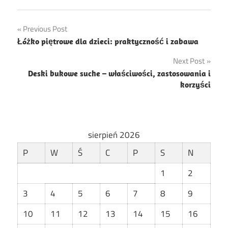
Nawigacja
Previous Post
Łóżko piętrowe dla dzieci: praktyczność i zabawa
wpisu
Next Post
Deski bukowe suche – właściwości, zastosowania i
korzyści
sierpień 2026
P
W
Ś
C
P
S
N
1
2
3
4
5
6
7
8
9
10
11
12
13
14
15
16