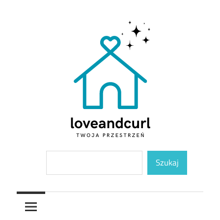
Skip
to
content
Twoja
Loveandcurl
Szukaj
przestrzeń
Szukaj