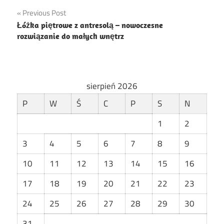
Nawigacja
Previous Post
Łóżka piętrowe z antresolą – nowoczesne
wpisu
rozwiązanie do małych wnętrz
sierpień 2026
P
W
Ś
C
P
S
N
1
2
3
4
5
6
7
8
9
10
11
12
13
14
15
16
17
18
19
20
21
22
23
24
25
26
27
28
29
30
31