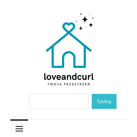
Skip
to
content
Twoja
Loveandcurl
Szukaj
przestrzeń
Szukaj