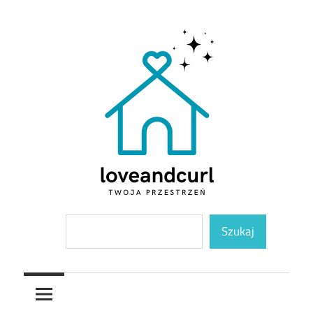
Skip
to
content
Twoja
Loveandcurl
Szukaj
przestrzeń
Szukaj