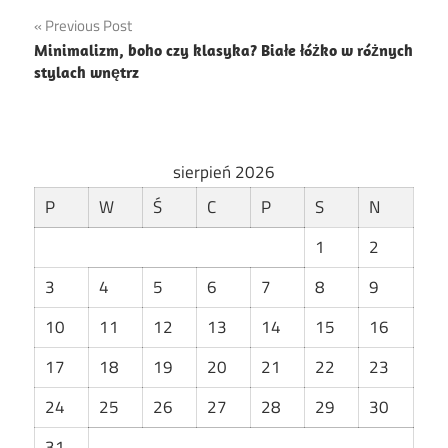
Nawigacja
Previous Post
Minimalizm, boho czy klasyka? Białe łóżko w różnych
wpisu
stylach wnętrz
sierpień 2026
P
W
Ś
C
P
S
N
1
2
3
4
5
6
7
8
9
10
11
12
13
14
15
16
17
18
19
20
21
22
23
24
25
26
27
28
29
30
31