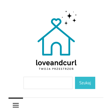
Skip
to
content
Twoja
Loveandcurl
Szukaj
przestrzeń
Szukaj