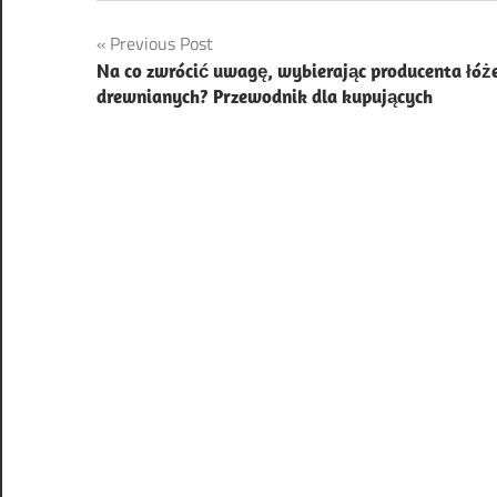
Nawigacja
Previous Post
Na co zwrócić uwagę, wybierając producenta łóż
wpisu
drewnianych? Przewodnik dla kupujących