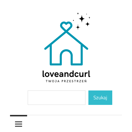
Skip
to
content
Twoja
Loveandcurl
Szukaj
przestrzeń
Szukaj