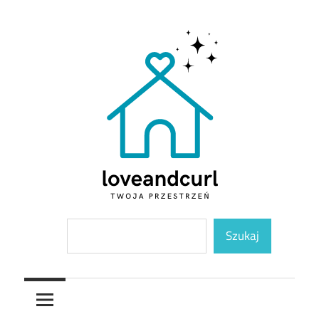
Skip
to
content
Twoja
Loveandcurl
Szukaj
przestrzeń
Szukaj