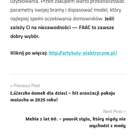
użytkowania. Przed zakupem warto przeanalizować
parametry swojej bramy i dopasować model, który
najlepiej spełni oczekiwania domowników.
Jeśli
zależy Ci na niezawodności — FAAC to zawsze
dobry wybór.
Kliknij po więcej:
http://artykuly-elektryczne.pl/
Nawigacja
Previous Post
Łóżeczko domek dla dzieci – hit aranżacji pokoju
wpisu
malucha w 2025 roku!
Next Post
Meble z lat 60. – powrót stylu, który nigdy nie
wychodzi z mody