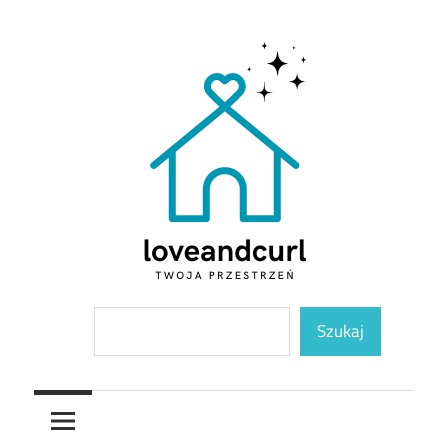
Skip
to
content
Twoja
Loveandcurl
Szukaj
przestrzeń
Szukaj