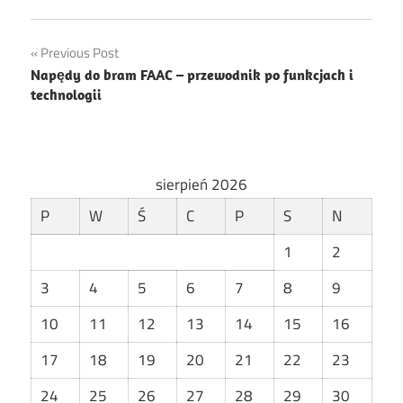
Nawigacja
Previous Post
Napędy do bram FAAC – przewodnik po funkcjach i
wpisu
technologii
sierpień 2026
P
W
Ś
C
P
S
N
1
2
3
4
5
6
7
8
9
10
11
12
13
14
15
16
17
18
19
20
21
22
23
24
25
26
27
28
29
30