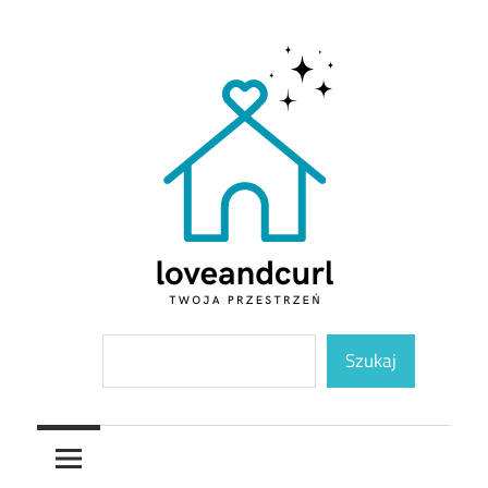
Skip
to
content
Twoja
Loveandcurl
Szukaj
przestrzeń
Szukaj