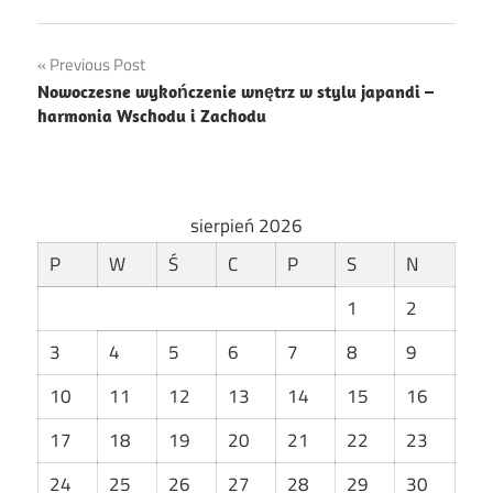
Nawigacja
Previous Post
Nowoczesne wykończenie wnętrz w stylu japandi –
wpisu
harmonia Wschodu i Zachodu
sierpień 2026
P
W
Ś
C
P
S
N
1
2
3
4
5
6
7
8
9
10
11
12
13
14
15
16
17
18
19
20
21
22
23
24
25
26
27
28
29
30