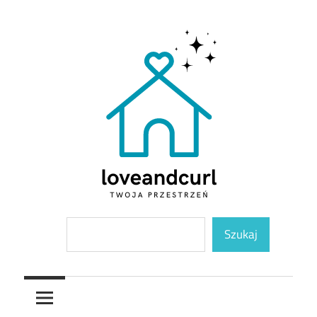
Skip
to
content
Twoja
Loveandcurl
Szukaj
przestrzeń
Szukaj