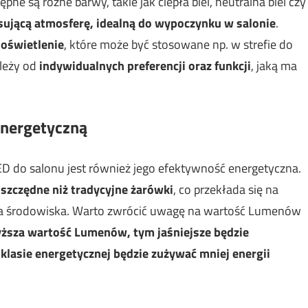
ne są różne barwy, takie jak ciepła biel, neutralna biel czy
aksującą atmosferę, idealną do wypoczynku w salonie
.
 oświetlenie
, które może być stosowane np. w strefie do
ależy od
indywidualnych preferencji oraz funkcji
, jaką ma
energetyczną
 do salonu jest również jego efektywność energetyczna.
oszczędne niż tradycyjne żarówki
, co przekłada się na
 dla środowiska. Warto zwrócić uwagę na wartość Lumenów
ższa wartość Lumenów, tym jaśniejsze będzie
klasie energetycznej będzie zużywać mniej energii