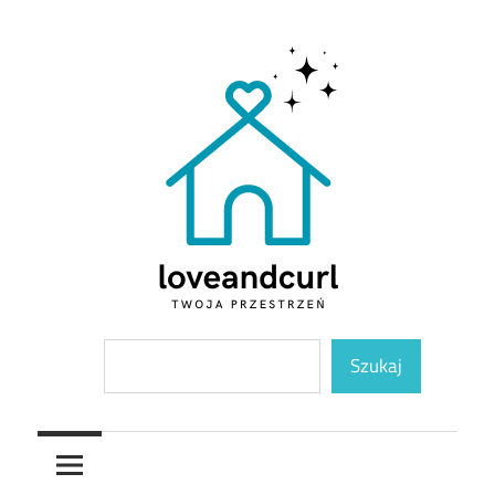
Skip
to
content
Twoja
Loveandcurl
Szukaj
przestrzeń
Szukaj