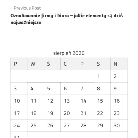
Nawigacja
Previous Post
Oznakowanie firmy i biura – jakie elementy są dziś
wpisu
najważniejsze
sierpień 2026
P
W
Ś
C
P
S
N
1
2
3
4
5
6
7
8
9
10
11
12
13
14
15
16
17
18
19
20
21
22
23
24
25
26
27
28
29
30
31