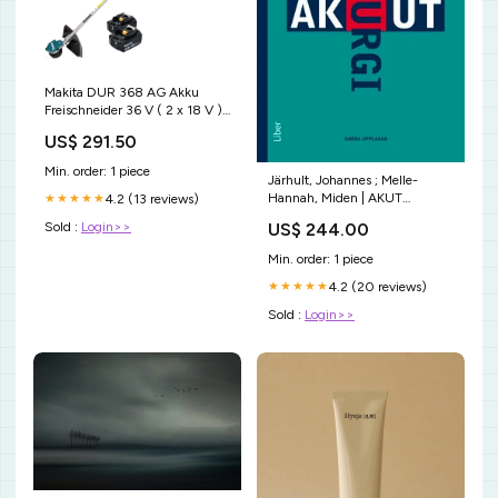
Makita DUR 368 AG Akku
Freischneider 36 V ( 2 x 18 V )
Zweihandgriff Brushless + 2x
US$ 291.50
Akku 6,0 Ah - ohne Ladegerät
C - PRIO
Min. order: 1 piece
Järhult, Johannes ; Melle-
Hannah, Miden | AKUT
4.2 (13 reviews)
★★★★★
KIRURGI Typ av bok:Ny bok
Sold :
Login>>
US$ 244.00
Min. order: 1 piece
4.2 (20 reviews)
★★★★★
Sold :
Login>>