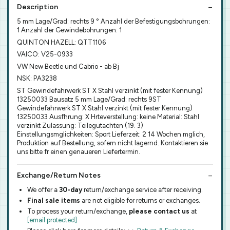
Description
5 mm Lage/Grad: rechts 9 ° Anzahl der Befestigungsbohrungen:
1 Anzahl der Gewindebohrungen: 1
QUINTON HAZELL: QTT1106
VAICO: V25-0933
VW New Beetle und Cabrio - ab Bj
NSK: PA3238
ST Gewindefahrwerk ST X Stahl verzinkt (mit fester Kennung)
13250033 Bausatz 5 mm Lage/Grad: rechts 9ST
Gewindefahrwerk ST X Stahl verzinkt (mit fester Kennung)
13250033 Ausfhrung: X Hrteverstellung: keine Material: Stahl
verzinkt Zulassung: Teilegutachten (19. 3)
Einstellungsmglichkeiten: Sport Lieferzeit: 2 14 Wochen mglich,
Produktion auf Bestellung, sofern nicht lagernd. Kontaktieren sie
uns bitte fr einen genaueren Liefertermin.
Exchange/Return Notes
We offer a
30-day
return/exchange service after receiving.
Final sale items
are not eligible for returns or exchanges.
To process your return/exchange,
please contact us
at
[email protected]