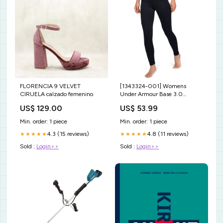
FLORENCIA 9 VELVET
[1343324-001] Womens
CIRUELA calzado femenino
Under Armour Base 3.0
Legging Size:S
US$ 129.00
US$ 53.99
Min. order: 1 piece
Min. order: 1 piece
4.3 (15 reviews)
4.8 (11 reviews)
★★★★★
★★★★★
Sold :
Login>>
Sold :
Login>>