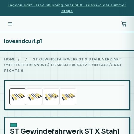
Lagoon edit · Free shipping over $80 · Glass-clear summer
drops
loveandcurl.pl
HOME
/
/
ST GEWINDEFAHRWERK ST X STAHL VERZINKT
(MIT FESTER KENNUNG) 13250033 BAUSATZ 5 MM LAGE/GRAD:
RECHTS 9
ST Gewindefahrwerk ST X Stahl