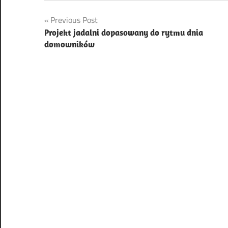
Nawigacja
Previous Post
Projekt jadalni dopasowany do rytmu dnia
wpisu
domowników