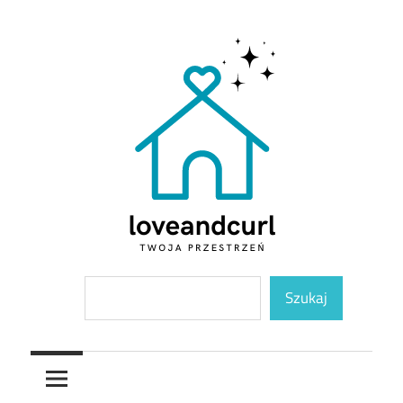
Skip
to
content
Twoja
Loveandcurl
Szukaj
przestrzeń
Szukaj