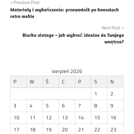
Nawigacja
Previous Post
Materiały i wykończenia: przewodnik po konsolach
wpisu
retro meble
Next Post
Biurka vintage – jak wybrać idealne do Twojego
wnętrza?
sierpień 2026
P
W
Ś
C
P
S
N
1
2
3
4
5
6
7
8
9
10
11
12
13
14
15
16
17
18
19
20
21
22
23