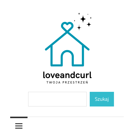
Skip
to
content
Twoja
Loveandcurl
Szukaj
przestrzeń
Szukaj