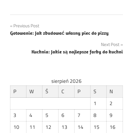
Nawigacja
Previous Post
Gotowanie: Jak zbudować własny piec do pizzy
wpisu
Next Post
Kuchnia: Jakie są najlepsze farby do kuchni
sierpień 2026
P
W
Ś
C
P
S
N
1
2
3
4
5
6
7
8
9
10
11
12
13
14
15
16