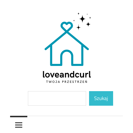
Skip
to
content
Twoja
Loveandcurl
Szukaj
przestrzeń
Szukaj