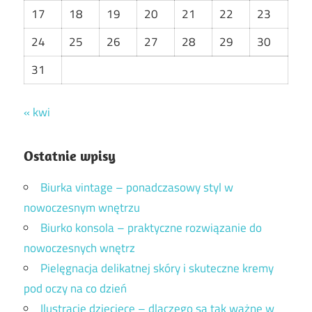
17
18
19
20
21
22
23
24
25
26
27
28
29
30
31
« kwi
Ostatnie wpisy
Biurka vintage – ponadczasowy styl w
nowoczesnym wnętrzu
Biurko konsola – praktyczne rozwiązanie do
nowoczesnych wnętrz
Pielęgnacja delikatnej skóry i skuteczne kremy
pod oczy na co dzień
Ilustracje dziecięce – dlaczego są tak ważne w