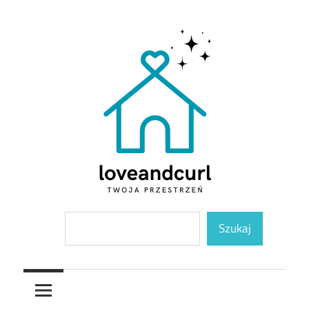
Skip
to
content
Twoja
Loveandcurl
Szukaj
przestrzeń
Szukaj