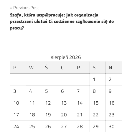
Nawigacja
Previous Post
Szafa, która współpracuje: Jak organizacja
wpisu
przestrzeni ułatwi Ci codzienne szykowanie się do
pracy?
sierpień 2026
P
W
Ś
C
P
S
N
1
2
3
4
5
6
7
8
9
10
11
12
13
14
15
16
17
18
19
20
21
22
23
24
25
26
27
28
29
30