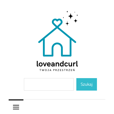
Skip
to
content
Twoja
Loveandcurl
Szukaj
przestrzeń
Szukaj