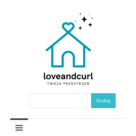
Skip
to
content
Twoja
Loveandcurl
Szukaj
przestrzeń
Szukaj