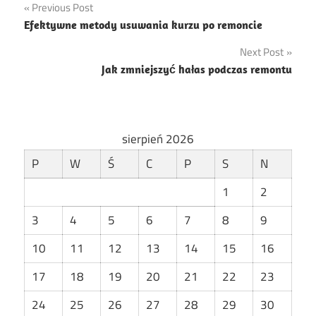
Nawigacja
Previous Post
Efektywne metody usuwania kurzu po remoncie
wpisu
Next Post
Jak zmniejszyć hałas podczas remontu
sierpień 2026
P
W
Ś
C
P
S
N
1
2
3
4
5
6
7
8
9
10
11
12
13
14
15
16
17
18
19
20
21
22
23
24
25
26
27
28
29
30