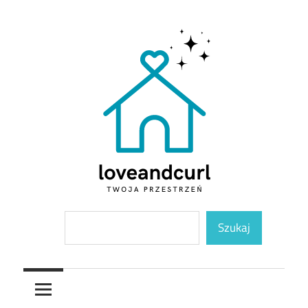
Skip
to
content
Twoja
Loveandcurl
Szukaj
przestrzeń
Szukaj