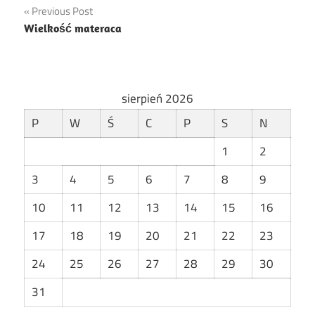
Nawigacja
Previous Post
Wielkość materaca
wpisu
sierpień 2026
P
W
Ś
C
P
S
N
1
2
3
4
5
6
7
8
9
10
11
12
13
14
15
16
17
18
19
20
21
22
23
24
25
26
27
28
29
30
31