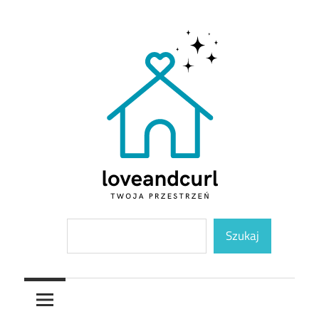
Skip
to
content
Twoja
Loveandcurl
Szukaj
przestrzeń
Szukaj