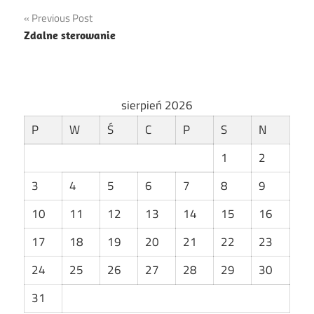
Nawigacja
Previous Post
Zdalne sterowanie
wpisu
sierpień 2026
P
W
Ś
C
P
S
N
1
2
3
4
5
6
7
8
9
10
11
12
13
14
15
16
17
18
19
20
21
22
23
24
25
26
27
28
29
30
31