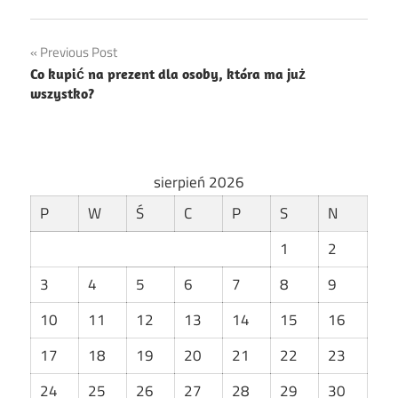
Nawigacja
Previous Post
Co kupić na prezent dla osoby, która ma już
wpisu
wszystko?
sierpień 2026
P
W
Ś
C
P
S
N
1
2
3
4
5
6
7
8
9
10
11
12
13
14
15
16
17
18
19
20
21
22
23
24
25
26
27
28
29
30