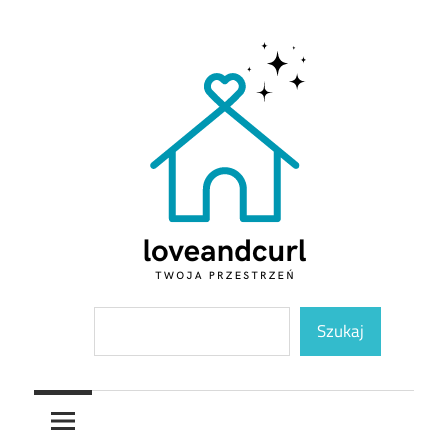
Skip
to
content
Twoja
Loveandcurl
Szukaj
przestrzeń
Szukaj