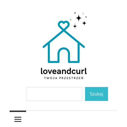
Skip
to
content
Twoja
Loveandcurl
Szukaj
przestrzeń
Szukaj