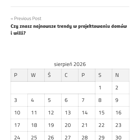
Nawigacja
Previous Post
Czy znasz najnowsze trendy w projektowaniu domów
wpisu
i willi?
sierpień 2026
P
W
Ś
C
P
S
N
1
2
3
4
5
6
7
8
9
10
11
12
13
14
15
16
17
18
19
20
21
22
23
24
25
26
27
28
29
30