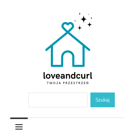
Skip
to
content
Twoja
Loveandcurl
Szukaj
przestrzeń
Szukaj