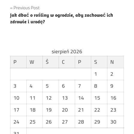
Nawigacja
Previous Post
Jak dbać o rośliny w ogrodzie, aby zachować ich
wpisu
zdrowie i urodę?
sierpień 2026
P
W
Ś
C
P
S
N
1
2
3
4
5
6
7
8
9
10
11
12
13
14
15
16
17
18
19
20
21
22
23
24
25
26
27
28
29
30
31