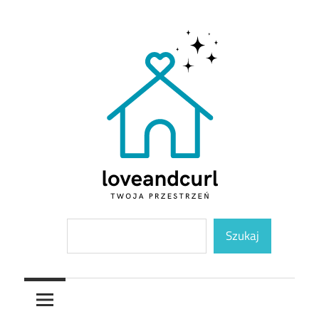
Skip
to
content
Twoja
Loveandcurl
Szukaj
przestrzeń
Szukaj