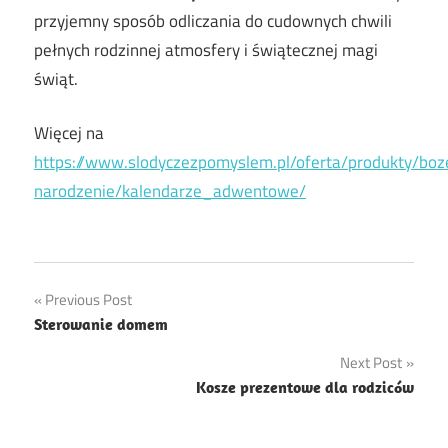
przyjemny sposób odliczania do cudownych chwili
pełnych rodzinnej atmosfery i świątecznej magi
świąt.
Więcej na
https://www.slodyczezpomyslem.pl/oferta/produkty/boz
narodzenie/kalendarze_adwentowe/
Nawigacja
Previous Post
Sterowanie domem
wpisu
Next Post
Kosze prezentowe dla rodziców