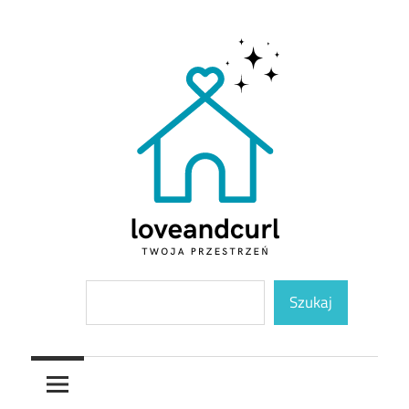
Skip
to
content
Twoja
Loveandcurl
Szukaj
przestrzeń
Szukaj