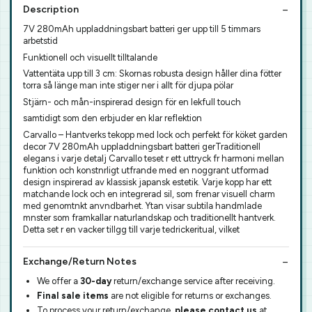
Description
7V 280mAh uppladdningsbart batteri ger upp till 5 timmars
arbetstid
Funktionell och visuellt tilltalande
Vattentäta upp till 3 cm: Skornas robusta design håller dina fötter
torra så länge man inte stiger ner i allt för djupa pölar
Stjärn- och mån-inspirerad design för en lekfull touch
samtidigt som den erbjuder en klar reflektion
Carvallo – Hantverks tekopp med lock och perfekt för köket garden
decor 7V 280mAh uppladdningsbart batteri gerTraditionell
elegans i varje detalj Carvallo teset r ett uttryck fr harmoni mellan
funktion och konstnrligt utfrande med en noggrant utformad
design inspirerad av klassisk japansk estetik. Varje kopp har ett
matchande lock och en integrerad sil, som frenar visuell charm
med genomtnkt anvndbarhet. Ytan visar subtila handmlade
mnster som framkallar naturlandskap och traditionellt hantverk.
Detta set r en vacker tillgg till varje tedrickeritual, vilket
Exchange/Return Notes
We offer a
30-day
return/exchange service after receiving.
Final sale items
are not eligible for returns or exchanges.
To process your return/exchange,
please contact us
at