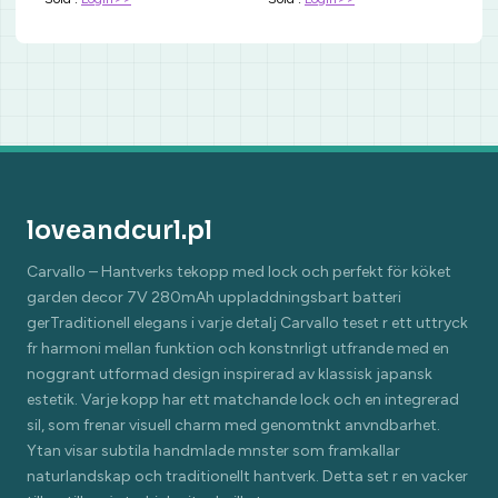
loveandcurl.pl
Carvallo – Hantverks tekopp med lock och perfekt för köket
garden decor 7V 280mAh uppladdningsbart batteri
gerTraditionell elegans i varje detalj Carvallo teset r ett uttryck
fr harmoni mellan funktion och konstnrligt utfrande med en
noggrant utformad design inspirerad av klassisk japansk
estetik. Varje kopp har ett matchande lock och en integrerad
sil, som frenar visuell charm med genomtnkt anvndbarhet.
Ytan visar subtila handmlade mnster som framkallar
naturlandskap och traditionellt hantverk. Detta set r en vacker