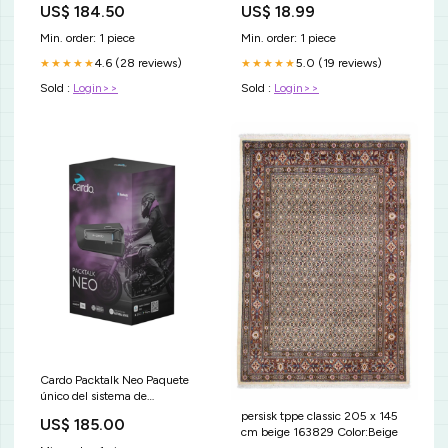
US$ 184.50
US$ 18.99
Min. order: 1 piece
Min. order: 1 piece
4.6 (28 reviews)
5.0 (19 reviews)
★★★★★
★★★★★
Sold :
Login>>
Sold :
Login>>
Cardo Packtalk Neo Paquete
único del sistema de
comunicación
persisk tppe classic 205 x 145
US$ 185.00
Color:communication
cm beige 163829 Color:Beige