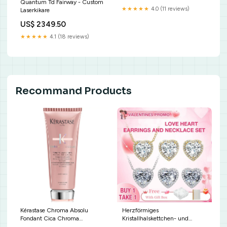
Quantum Td Fairway - Custom
★★★★★
4.0 (11 reviews)
Laserkikare
US$ 2349.50
★★★★★
4.1 (18 reviews)
Recommand Products
Kérastase Chroma Absolu
Herzförmiges
Fondant Cica Chroma
Kristallhalskettchen- und
Storlek:200 ML
Ohrringe-Set Farbe:Gold