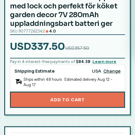
med lock och perfekt för köket
garden decor 7V 280mAh
uppladdningsbart batteri ger
SKU 90777262342
4.0
USD337.50
USD357.50
Pay in 4 interest-free payments of
$84.38
Learn more
Shipping Estimate
USA
Change
Ships within 48 hours · Estimated delivery
Aug 12
-
Aug 17
ADD TO CART