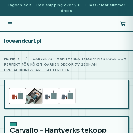
Lagoon edit · Free shipping over $80 · Glass-clear summer
drops
loveandcurl.pl
HOME
/
/
CARVALLO – HANTVERKS TEKOPP MED LOCK OCH
PERFEKT FÖR KÖKET GARDEN DECOR 7V 280MAH
UPPLADDNINGSBART BATTERI GER
Carvallo – Hantverks tekopp