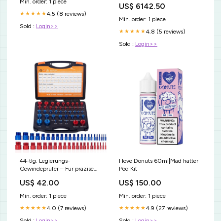
Min. order: 1 piece
US$ 6142.50
4.5 (8 reviews)
★★★★★
Min. order: 1 piece
Sold :
Login>>
4.8 (5 reviews)
★★★★★
Sold :
Login>>
44-tlg. Legierungs-
I love Donuts 60ml|Mad hatter
Gewindeprüfer – Für präzise
Pod Kit
Prüfung von Schrauben,
US$ 42.00
US$ 150.00
Muttern & Gewindebohrungen
– Metrisch & Zoll Modell:Silber-
Min. order: 1 piece
Min. order: 1 piece
schwarzes 26-teiliges Set
4.0 (7 reviews)
4.9 (27 reviews)
★★★★★
★★★★★
Sold :
Login>>
Sold :
Login>>