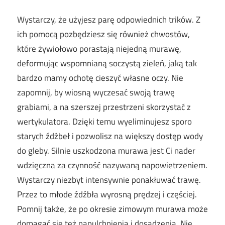
Wystarczy, że użyjesz parę odpowiednich trików. Z
ich pomocą pozbędziesz się również chwostów,
które żywiołowo porastają niejedną murawę,
deformując wspomnianą soczystą zieleń, jaką tak
bardzo mamy ochotę cieszyć własne oczy. Nie
zapomnij, by wiosną wyczesać swoją trawę
grabiami, a na szerszej przestrzeni skorzystać z
wertykulatora. Dzięki temu wyeliminujesz sporo
starych źdźbeł i pozwolisz na większy dostęp wody
do gleby. Silnie uszkodzona murawa jest Ci nader
wdzięczna za czynność nazywaną napowietrzeniem.
Wystarczy niezbyt intensywnie ponakłuwać trawę.
Przez to młode źdźbła wyrosną prędzej i częściej.
Pomnij także, że po okresie zimowym murawa może
domagać się też napulchnienia i dosadzenia. Nie