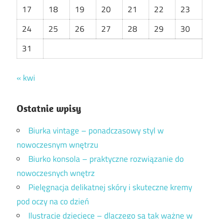
17
18
19
20
21
22
23
24
25
26
27
28
29
30
31
« kwi
Ostatnie wpisy
Biurka vintage – ponadczasowy styl w
nowoczesnym wnętrzu
Biurko konsola – praktyczne rozwiązanie do
nowoczesnych wnętrz
Pielęgnacja delikatnej skóry i skuteczne kremy
pod oczy na co dzień
Ilustracje dziecięce – dlaczego są tak ważne w