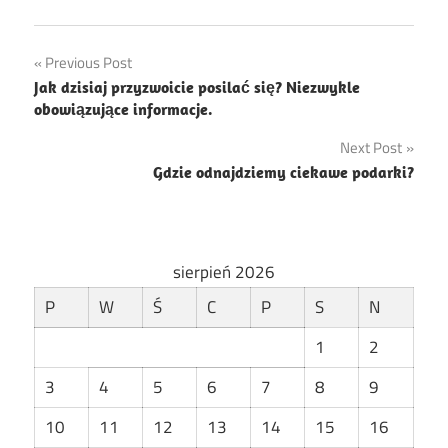
Nawigacja
Previous Post
Jak dzisiaj przyzwoicie posilać się? Niezwykle
wpisu
obowiązujące informacje.
Next Post
Gdzie odnajdziemy ciekawe podarki?
sierpień 2026
P
W
Ś
C
P
S
N
1
2
3
4
5
6
7
8
9
10
11
12
13
14
15
16