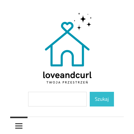
Skip
to
content
Twoja
Loveandcurl
Szukaj
przestrzeń
Szukaj